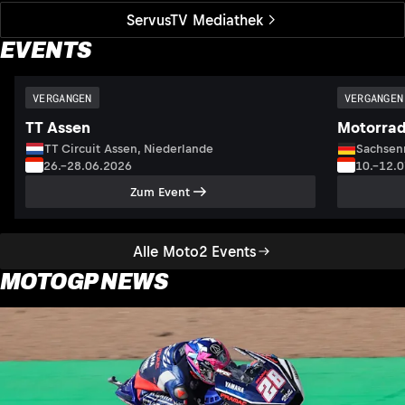
ServusTV Mediathek
EVENTS
VERGANGEN
VERGANGEN
TT Assen
Motorrad
TT Circuit Assen, Niederlande
Sachsenr
26.–28.06.2026
10.–12.
Zum Event
Alle Moto2 Events
MOTOGP NEWS