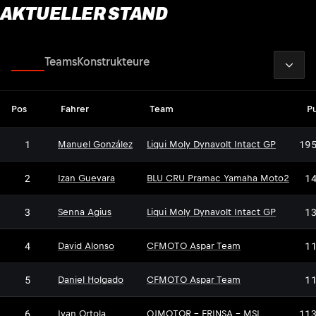
AKTUELLER STAND
2026
Fahrer
Teams
Konstrukteure
Pos
Fahrer
Team
P
1
19
Manuel González
Liqui Moly Dynavolt Intact GP
2
1
Izan Guevara
BLU CRU Pramac Yamaha Moto2
3
1
Senna Agius
Liqui Moly Dynavolt Intact GP
4
1
David Alonso
CFMOTO Aspar Team
5
1
Daniel Holgado
CFMOTO Aspar Team
6
11
Ivan Ortola
QJMOTOR - FRINSA - MSI