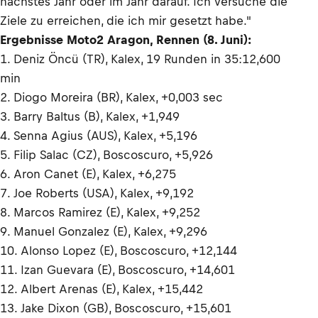
nächstes Jahr oder im Jahr darauf. Ich versuche die
Ziele zu erreichen, die ich mir gesetzt habe."
Ergebnisse Moto2 Aragon, Rennen (8. Juni):
1. Deniz Öncü (TR), Kalex, 19 Runden in 35:12,600
min
2. Diogo Moreira (BR), Kalex, +0,003 sec
3. Barry Baltus (B), Kalex, +1,949
4. Senna Agius (AUS), Kalex, +5,196
5. Filip Salac (CZ), Boscoscuro, +5,926
6. Aron Canet (E), Kalex, +6,275
7. Joe Roberts (USA), Kalex, +9,192
8. Marcos Ramirez (E), Kalex, +9,252
9. Manuel Gonzalez (E), Kalex, +9,296
10. Alonso Lopez (E), Boscoscuro, +12,144
11. Izan Guevara (E), Boscoscuro, +14,601
12. Albert Arenas (E), Kalex, +15,442
13. Jake Dixon (GB), Boscoscuro, +15,601