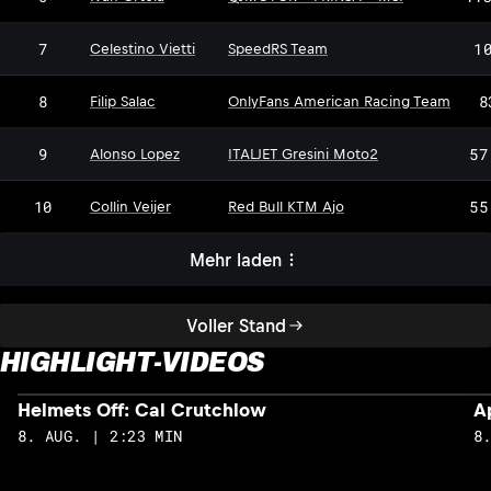
7
1
Celestino Vietti
SpeedRS Team
8
8
Filip Salac
OnlyFans American Racing Team
9
57
Alonso Lopez
ITALJET Gresini Moto2
10
55
Collin Veijer
Red Bull KTM Ajo
Mehr laden
Voller Stand
HIGHLIGHT-VIDEOS
Helmets Off: Cal Crutchlow
A
8. AUG. | 2:23 MIN
8