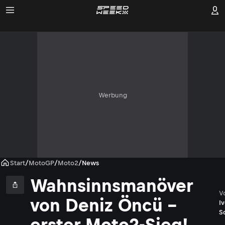
Werbung
Start
/
MotoGP
/
Moto2
/
News
Wahnsinnsmanöver
V
von Deniz Öncü –
I
S
erster Moto2-Sieg!