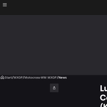
Start
/
MXGP
/
Motocross-WM MXGP
/
News
L
C
(