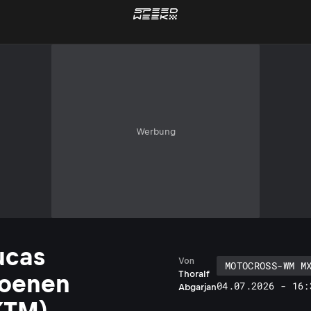
Werbung
ucas
Von
MOTOCROSS-WM M
Thoralf
oenen
04.07.2026 - 16:
Abgarjan
KTM)