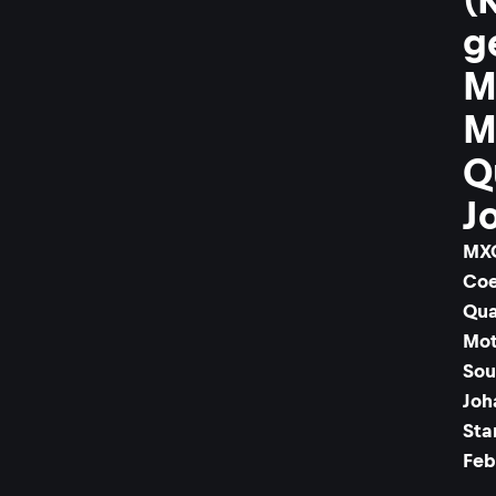
g
M
M
Q
J
MXG
Coe
Qua
Mot
Sou
Joh
Sta
Feb