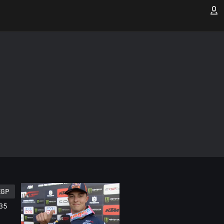
XGP
35