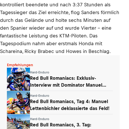
kontrolliert beendete und nach 3:37 Stunden als
Tagessieger das Ziel erreichte, flog Sanders förmlich
durch das Gelände und holte sechs Minuten auf
den Spanier wieder auf und wurde Vierter – eine
fantastische Leistung des KTM-Piloten. Das
Tagespodium nahm aber erstmals Honda mit
Schareina, Ricky Brabec und Howes in Beschlag.
Empfehlungen
Hard-Enduro
Red Bull Romaniacs: Exklusiv-
Interview mit Dominator Manuel
Lettenbichler
Hard-Enduro
Red Bull Romaniacs, Tag 4: Manuel
Lettenbichler deklassierte das Feld!
Hard-Enduro
Red Bull Romaniacs, 3. Tag: