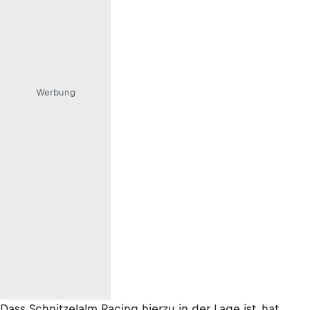
Werbung
Dass Schnitzelalm Racing hierzu in der Lage ist, hat