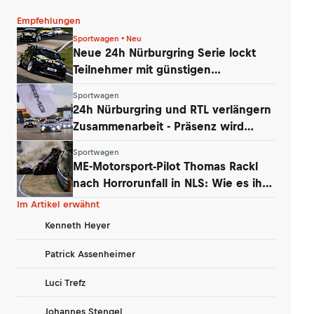
Empfehlungen
Sportwagen • Neu
Neue 24h Nürburgring Serie lockt
Teilnehmer mit günstigen
Konditionen
Sportwagen
24h Nürburgring und RTL verlängern
Zusammenarbeit - Präsenz wird
ausgebaut
Sportwagen
ME-Motorsport-Pilot Thomas Rackl
nach Horrorunfall in NLS: Wie es ihm
geht
Im Artikel erwähnt
Kenneth Heyer
Patrick Assenheimer
Luci Trefz
Johannes Stengel