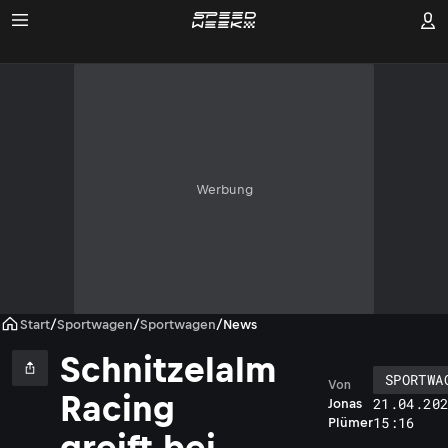
Werbung
Start
/
Sportwagen
/
Sportwagen
/
News
Schnitzelalm
SPORTWA
Von
Racing
21.04.20
Jonas
15:16
Plümer
greift bei