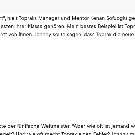
t", hielt Topraks Manager und Mentor Kenan Sofuoglu g
esten ihrer Klasse gehören. Mein bestes Beispiel ist Top
ett von ihnen. Johnny sollte sagen, dass Toprak die neue G
nzte der fünffache Weltmeister. "Aber wie oft ist jemand w
lt? Und wie oft macht Toprak einen Fehler? Johnny mach