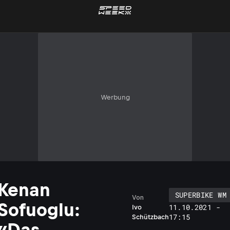
Werbung
Kenan
SUPERBIKE WM
Von
Sofuoglu:
11.10.2021 -
Ivo
17:15
Schützbach
«Das