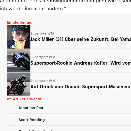
ändern und jedes Rennwochenende kämpfen wie bisher. Ich
ich werde ihn nicht ändern."
Empfehlungen
Superbike WM
Jack Miller (31) über seine Zukunft: Bei Ya
Supersport-WM
Supersport-Rookie Andreas Kofler: Wird vom 
Supersport-WM
Auf Druck von Ducati: Supersport-Maschin
Im Artikel erwähnt
Jonathan Rea
Scott Redding