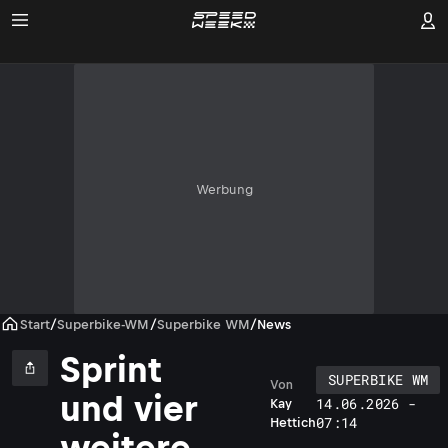
Werbung
Start
/
Superbike-WM
/
Superbike WM
/
News
Sprint
SUPERBIKE WM
Von
und vier
14.06.2026 -
Kay
07:14
Hettich
weitere