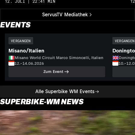
12. JULI | 22:41 MIN
1
ServusTV Mediathek
EVENTS
VERGANGEN
VERGANGEN
Misano/Italien
Doningto
Misano World Circuit Marco Simoncelli, Italien
Doningto
12.–14.06.2026
10.–12.
Zum Event
Alle Superbike WM Events
SUPERBIKE-WM NEWS