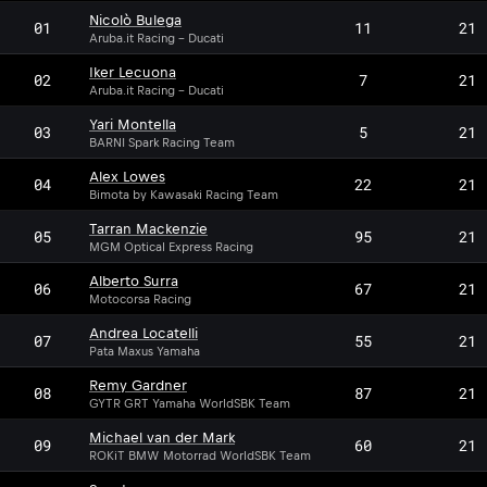
Nicolò Bulega
01
11
21
Aruba.it Racing - Ducati
Iker Lecuona
02
7
21
Aruba.it Racing - Ducati
Yari Montella
03
5
21
BARNI Spark Racing Team
Alex Lowes
04
22
21
Bimota by Kawasaki Racing Team
Tarran Mackenzie
05
95
21
MGM Optical Express Racing
Alberto Surra
06
67
21
Motocorsa Racing
Andrea Locatelli
07
55
21
Pata Maxus Yamaha
Remy Gardner
08
87
21
GYTR GRT Yamaha WorldSBK Team
Michael van der Mark
09
60
21
ROKiT BMW Motorrad WorldSBK Team