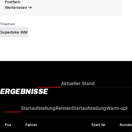
Postfach
Weiterlesen
Themen
Superbike WM
Ergebnisse
Aktueller Stand
ERGEBNISSE
Rennen
Startaufstellung
Rennen
Startaufstellung
Warm-up
Re
Pos
Fahrer
Start Nr
Runde