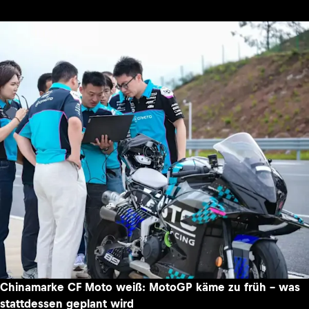
Chinamarke CF Moto weiß: MotoGP käme zu früh – was
stattdessen geplant wird