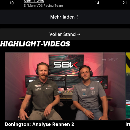
Sam Lowes
10
14
21
Elf Marc VDS Racing Team
Mehr laden
Voller Stand
HIGHLIGHT-VIDEOS
Donington: Analyse Rennen 2
I