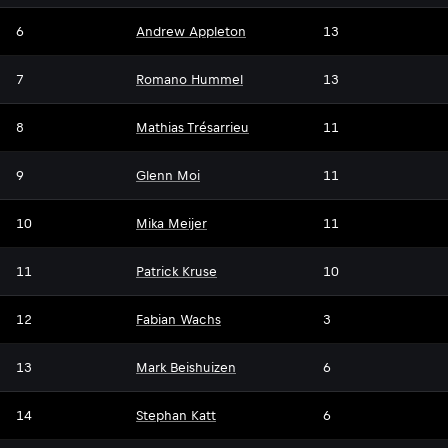
6
Andrew Appleton
13
7
Romano Hummel
13
8
Mathias Trésarrieu
11
9
Glenn Moi
11
10
Mika Meijer
11
11
Patrick Kruse
10
12
Fabian Wachs
3
13
Mark Beishuizen
6
14
Stephan Katt
6