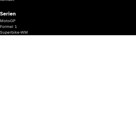
Serien
MotoGP
Formel 1
Superbike-WM