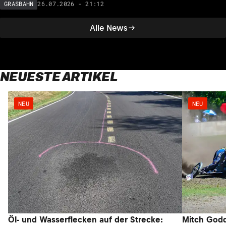
26.07.2026 - 21:12
GRASBAHN
Alle News
NEUESTE ARTIKEL
NEU
NEU
Öl- und Wasserflecken auf der Strecke:
Mitch Godd