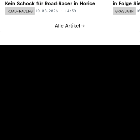
Kein Schock für Road-Racer in Horice
in Folge Si
10.08.2026 - 14:59
1
ROAD-RACING
GRASBAHN
Alle Artikel