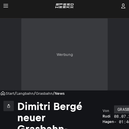
Werbung
Start
/
Langbahn
/
Grasbahn
/
News
Dimitri Bergé
GRAS
Von
neuer
08.07.
Rudi
- 01:4
Hagen
Grasbahn-