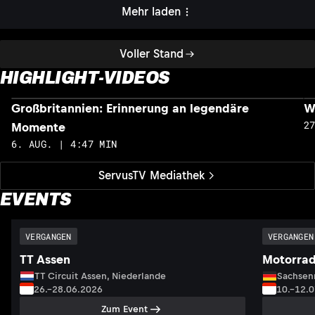
Mehr laden
Voller Stand
HIGHLIGHT-VIDEOS
Großbritannien: Erinnerung an legendäre
W
2
Momente
6. AUG. | 4:47 MIN
ServusTV Mediathek
EVENTS
VERGANGEN
VERGANGEN
TT Assen
Motorrad
TT Circuit Assen, Niederlande
Sachsenr
26.–28.06.2026
10.–12.
Zum Event