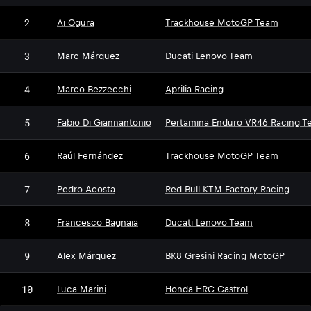
2
Ai Ogura
Trackhouse MotoGP Team
3
Marc Márquez
Ducati Lenovo Team
4
Marco Bezzecchi
Aprilia Racing
5
Fabio Di Giannantonio
Pertamina Enduro VR46 Racing T
6
Raúl Fernández
Trackhouse MotoGP Team
7
Pedro Acosta
Red Bull KTM Factory Racing
8
Francesco Bagnaia
Ducati Lenovo Team
9
Alex Márquez
BK8 Gresini Racing MotoGP
10
Luca Marini
Honda HRC Castrol