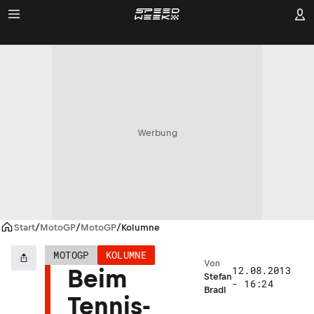
Werbung
Start
/
MotoGP
/
MotoGP
/
Kolumne
MOTOGP
KOLUMNE
Von
12.08.2013
Beim
Stefan
- 16:24
Bradl
Tennis-