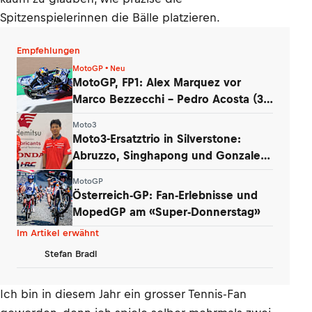
Spitzenspielerinnen die Bälle platzieren.
Empfehlungen
MotoGP • Neu
MotoGP, FP1: Alex Marquez vor
Marco Bezzecchi – Pedro Acosta (3.)
stürzte
Moto3
Moto3-Ersatztrio in Silverstone:
Abruzzo, Singhapong und Gonzalez
am Start
MotoGP
Österreich-GP: Fan-Erlebnisse und
MopedGP am «Super-Donnerstag»
Im Artikel erwähnt
Stefan Bradl
Ich bin in diesem Jahr ein grosser Tennis-Fan