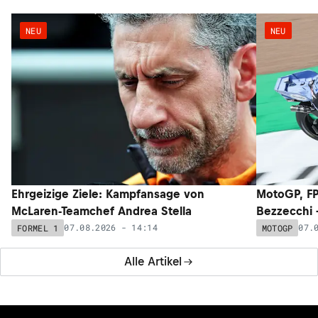
NEU
NEU
Ehrgeizige Ziele: Kampfansage von
MotoGP, FP
McLaren-Teamchef Andrea Stella
Bezzecchi –
07.08.2026 - 14:14
07.
FORMEL 1
MOTOGP
Alle Artikel