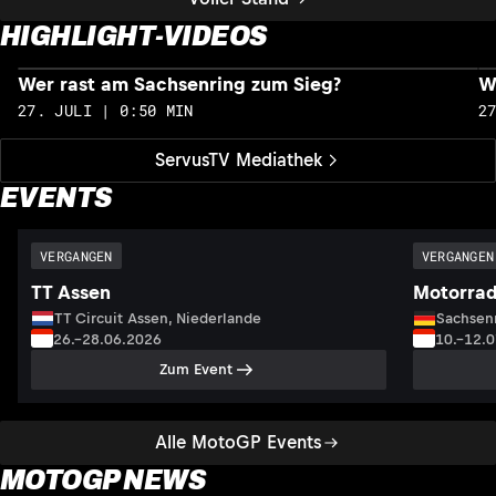
HIGHLIGHT-VIDEOS
Wer rast am Sachsenring zum Sieg?
W
27. JULI | 0:50 MIN
2
ServusTV Mediathek
EVENTS
VERGANGEN
VERGANGEN
TT Assen
Motorrad
TT Circuit Assen, Niederlande
Sachsenr
26.–28.06.2026
10.–12.
Zum Event
Alle MotoGP Events
MOTOGP NEWS