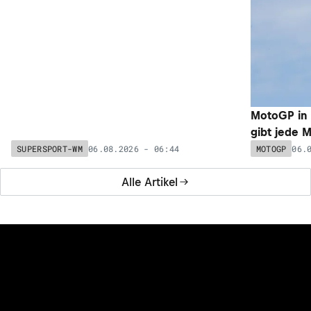
MotoGP in 
gibt jede 
06.08.2026 - 06:44
06.
SUPERSPORT-WM
MOTOGP
Alle Artikel