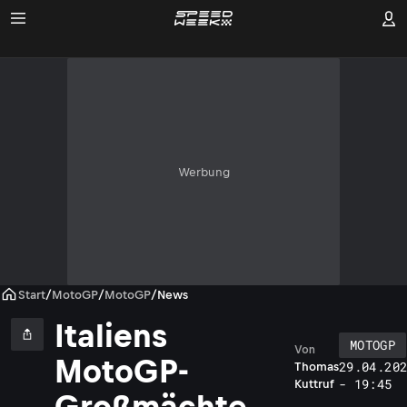
Werbung
Start
/
MotoGP
/
MotoGP
/
News
Italiens
MOTOGP
Von
MotoGP-
29.04.20
Thomas
- 19:45
Kuttruf
Großmächte