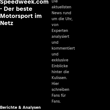
Speedweek.com
Die
aktuellsten
- Der beste
News rund
Motorsport im
um die Uhr,
Netz
von
Experten
analysiert
und
kommentiert
und
exklusive
Einblicke
hinter die
Kulissen.
Hier
schreiben
Fans für
Fans.
Berichte & Analysen