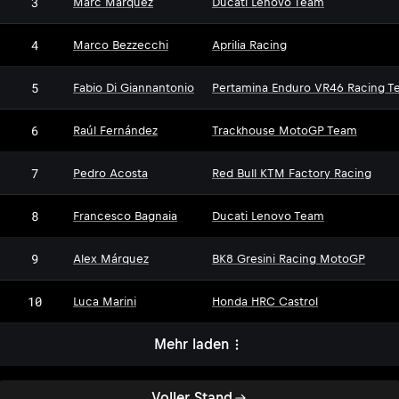
3
Marc Márquez
Ducati Lenovo Team
4
Marco Bezzecchi
Aprilia Racing
5
Fabio Di Giannantonio
Pertamina Enduro VR46 Racing T
6
Raúl Fernández
Trackhouse MotoGP Team
7
Pedro Acosta
Red Bull KTM Factory Racing
8
Francesco Bagnaia
Ducati Lenovo Team
9
Alex Márquez
BK8 Gresini Racing MotoGP
10
Luca Marini
Honda HRC Castrol
Mehr laden
Voller Stand