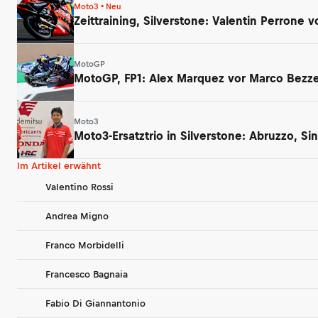
Moto3 • Neu
Zeittraining, Silverstone: Valentin Perrone
MotoGP
MotoGP, FP1: Alex Marquez vor Marco Bezzec
Moto3
Moto3-Ersatztrio in Silverstone: Abruzzo, 
Im Artikel erwähnt
Valentino Rossi
Andrea Migno
Franco Morbidelli
Francesco Bagnaia
Fabio Di Giannantonio