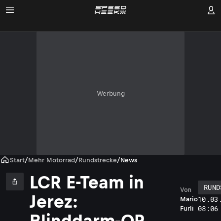
Werbung
Start
/
Mehr Motorrad
/
Rundstrecke
/
News
LCR E-Team in
RUND
Von
Jerez:
10.03
Mario
08:06
Furli
Blinddarm-OP