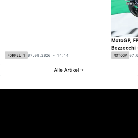
Ehrgeizige Ziele: Kampfansage von
MotoGP, FP
McLaren-Teamchef Andrea Stella
Bezzecchi –
07.08.2026 - 14:14
07.
FORMEL 1
MOTOGP
Alle Artikel