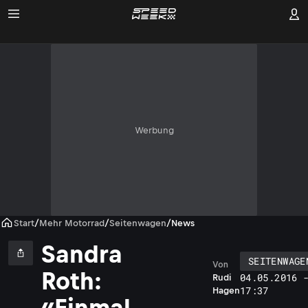
Werbung
Start
/
Mehr Motorrad
/
Seitenwagen
/
News
Sandra
SEITENWAGE
Von
Roth:
04.05.2016 
Rudi
17:37
Hagen
«Einmal