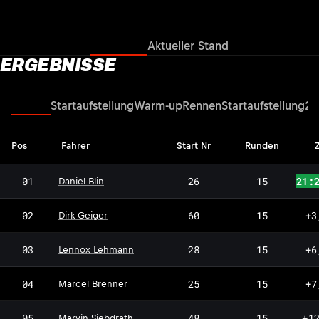
Ergebnisse
Aktueller Stand
ERGEBNISSE
Rennen
Startaufstellung
Warm-up
Rennen
Startaufstellung
2.
Pos
Fahrer
Start Nr
Runden
Z
01
26
15
21:
Daniel Blin
02
60
15
+3
Dirk Geiger
LL
03
28
15
+6
Lennox Lehmann
MB
04
25
15
+7
Marcel Brenner
05
48
15
+1
Marvin Siebdrath