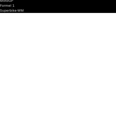
MotoGP
Formel 1
Superbike-WM