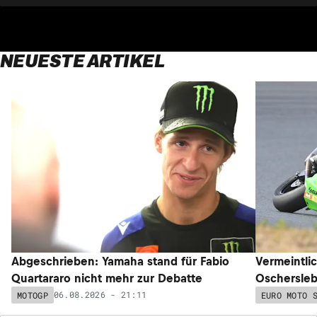
NEUESTE ARTIKEL
Abgeschrieben: Yamaha stand für Fabio
Vermeintli
Quartararo nicht mehr zur Debatte
Oschersleb
06.08.2026 - 21:11
MOTOGP
EURO MOTO 