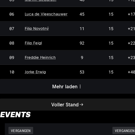
MS
LV
06
45
15
+1
Luca de Vleeschauwer
FN
07
11
15
+2
Filip Novotný
FF
08
92
15
+2
Filip Feigl
FH
09
9
15
+2
Freddie Heinrich
JE
10
53
15
+4
Jorke Erwig
Mehr laden
Voller Stand
EVENTS
VERGANGEN
VERGANGEN