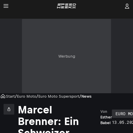
Werbung
Start
/
Euro Moto
/
Euro Moto Supersport
/
News
Marcel
Von
EURO MO
Esther
Brenner: Ein
13.05.20
Babel
Schweizer