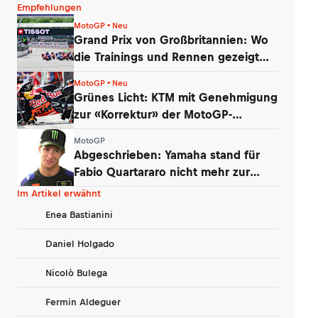
Empfehlungen
MotoGP • Neu
Grand Prix von Großbritannien: Wo
die Trainings und Rennen gezeigt
werden
MotoGP • Neu
Grünes Licht: KTM mit Genehmigung
zur «Korrektur» der MotoGP-
Triebwerke
MotoGP
Abgeschrieben: Yamaha stand für
Fabio Quartararo nicht mehr zur
Debatte
Im Artikel erwähnt
Enea Bastianini
Daniel Holgado
Nicolò Bulega
Fermin Aldeguer