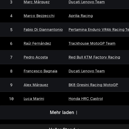
3
Marc Márquez
Ducati Lenovo Team
4
Marco Bezzecchi
Aprilia Racing
5
Fabio Di Giannantonio
Pertamina Enduro VR46 Racing T
6
Raúl Fernández
Trackhouse MotoGP Team
7
Pedro Acosta
Red Bull KTM Factory Racing
8
Francesco Bagnaia
Ducati Lenovo Team
9
Alex Márquez
BK8 Gresini Racing MotoGP
10
Luca Marini
Honda HRC Castrol
Mehr laden