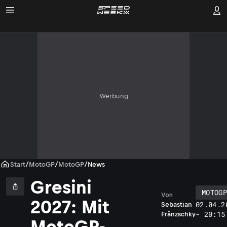
Werbung
Start
/
MotoGP
/
MotoGP
/
News
Gresini
MOTOG
Von
2027: Mit
02.04.2
Sebastian
- 20:15
Fränzschky
MotoGP-