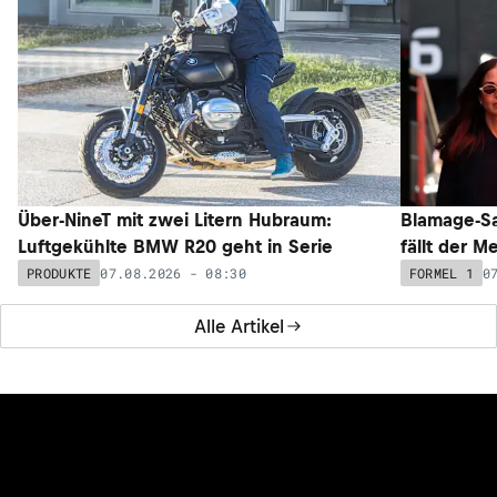
Über-NineT mit zwei Litern Hubraum:
Blamage-Sa
Luftgekühlte BMW R20 geht in Serie
fällt der M
07.08.2026 - 08:30
0
PRODUKTE
FORMEL 1
Alle Artikel