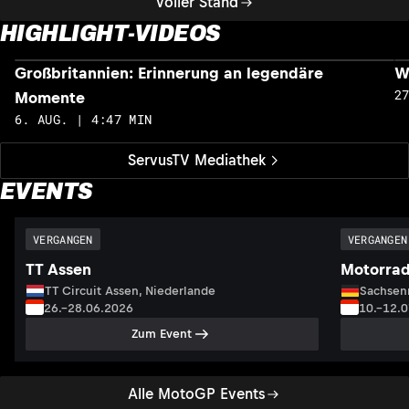
Voller Stand
HIGHLIGHT-VIDEOS
Großbritannien: Erinnerung an legendäre
W
2
Momente
6. AUG. | 4:47 MIN
ServusTV Mediathek
EVENTS
VERGANGEN
VERGANGEN
TT Assen
Motorrad
TT Circuit Assen, Niederlande
Sachsenr
26.–28.06.2026
10.–12.
Zum Event
Alle MotoGP Events