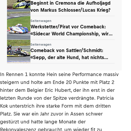
Beginnt in Cremona die Aufholjagd
von Markus Schlosser/Lucas Krieg?
Seitenwagen
Werkstetter/Pirat vor Comeback:
«Sidecar World Championship, wir
kommen!»
Seitenwagen
Comeback von Sattler/Schmidt:
«Sepp, der alte Hund, hat nichts
verlernt»
In Rennen 1 konnte Hein seine Performance massiv
steigern und holte am Ende 20 Punkte mit Platz 2
hinter dem Belgier Eric Hubert, der ihn erst in der
letzten Runde von der Spitze verdrängte. Patricia
Kok unterstrich ihre starke Form mit dem dritten
Platz. Sie war ein Jahr zuvor in Assen schwer
gestürzt und hatte lange Monate der
Rekonvaleszenz gebraucht, um wieder fit zu