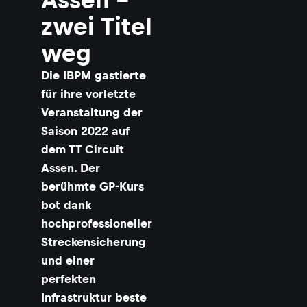
r
zwei Titel
s
weg
r
Die IBPM gastierte
t
l
für ihre vorletzte
Veranstaltung der
r
Saison 2022 auf
dem TT Circuit
i
Assen. Der
f
berühmte GP-Kurs
l
bot dank
i
hochprofessioneller
Streckensicherung
t
und einer
a
perfekten
Infrastruktur beste