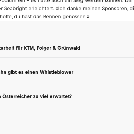
WM-Podium ein – es hätte auch ein Sieg werden können. D
er Seabright erleichtert. «Ich danke meinen Sponsoren, 
 hoffe, du hast das Rennen genossen.»
arbeit für KTM, Folger & Grünwald
maha gibt es einen Whistleblower
Österreicher zu viel erwartet?