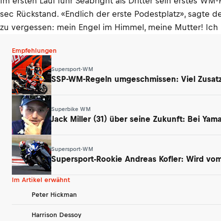
Im ersten Lauf fuhr Seabright als Dritter sein erstes 
sec Rückstand. «Endlich der erste Podestplatz», sagte d
zu vergessen: mein Engel im Himmel, meine Mutter! Ich
Empfehlungen
Supersport-WM
SSP-WM-Regeln umgeschmissen: Viel Zusatz
Superbike WM
Jack Miller (31) über seine Zukunft: Bei Ya
Supersport-WM
Supersport-Rookie Andreas Kofler: Wird vom 
Im Artikel erwähnt
Peter Hickman
Harrison Dessoy