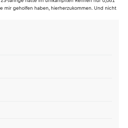
er 23-Jährige hatte im umkämpften Rennen nur 0,061
die mir geholfen haben, hierherzukommen. Und nicht