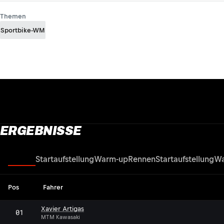
Themen
Sportbike-WM
ERGEBNISSE
Rennen
Startaufstellung
Warm-up
Rennen
Startaufstellung
Wa
Pos
Fahrer
Xavier Artigas
01
MTM Kawasaki