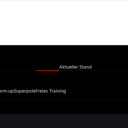
Ergebnisse
Aktueller Stand
rm-up
Superpole
Freies Training