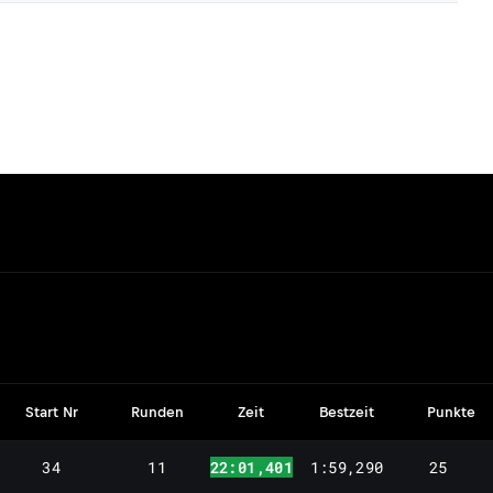
Start Nr
Runden
Zeit
Bestzeit
Punkte
34
11
22:01,401
1:59,290
25