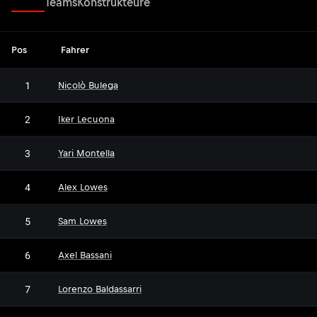
Fahrer
Teams
Konstrukteure
Pos
Fahrer
1
Nicolò Bulega
2
Iker Lecuona
3
Yari Montella
4
Alex Lowes
5
Sam Lowes
6
Axel Bassani
7
Lorenzo Baldassarri