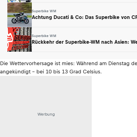
Superbike WM
Achtung Ducati & Co: Das Superbike von CF 
Superbike WM
Rückkehr der Superbike-WM nach Asien: We
Die Wettervorhersage ist mies: Während am Dienstag d
angekündigt – bei 10 bis 13 Grad Celsius.
Werbung