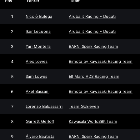
Pos
Fahrer
Team
1
Nicolò Bulega
Aruba.it Racing - Ducati
2
Iker Lecuona
Aruba.it Racing - Ducati
3
Yari Montella
BARNI Spark Racing Team
4
Alex Lowes
Bimota by Kawasaki Racing Team
5
Sam Lowes
Elf Marc VDS Racing Team
6
Axel Bassani
Bimota by Kawasaki Racing Team
7
Lorenzo Baldassarri
Team GoEleven
8
Garrett Gerloff
Kawasaki WorldSBK Team
9
Álvaro Bautista
BARNI Spark Racing Team