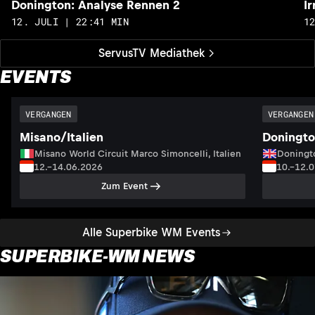
Donington: Analyse Rennen 2
I
12. JULI | 22:41 MIN
1
ServusTV Mediathek
EVENTS
VERGANGEN
VERGANGEN
Misano/Italien
Doningto
Misano World Circuit Marco Simoncelli, Italien
Doningto
12.–14.06.2026
10.–12.
Zum Event
Alle Superbike WM Events
SUPERBIKE-WM NEWS