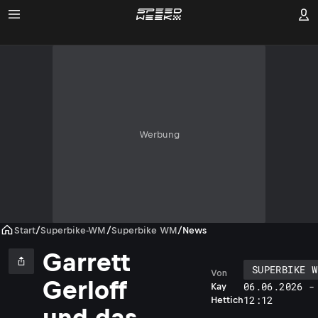
Werbung
Start
/
Superbike-WM
/
Superbike WM
/
News
Garrett
SUPERBIKE W
Von
Gerloff
06.06.2026 -
Kay
12:12
Hettich
und das