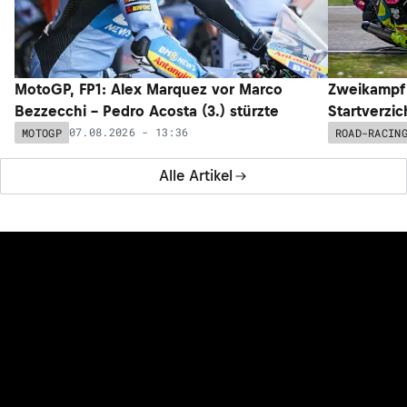
MotoGP, FP1: Alex Marquez vor Marco
Zweikampf 
Bezzecchi – Pedro Acosta (3.) stürzte
Startverzic
07.08.2026 - 13:36
MOTOGP
ROAD-RACIN
Alle Artikel