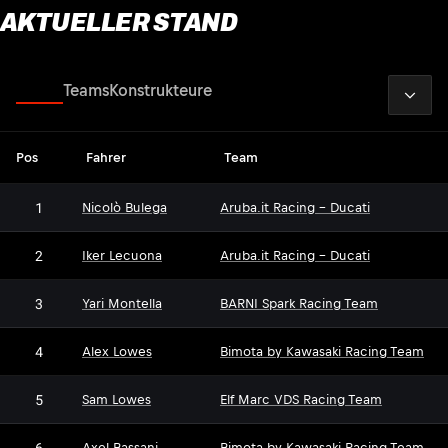
AKTUELLER STAND
2026
Fahrer
Teams
Konstrukteure
Pos
Fahrer
Team
1
Nicolò Bulega
Aruba.it Racing - Ducati
2
Iker Lecuona
Aruba.it Racing - Ducati
3
Yari Montella
BARNI Spark Racing Team
4
Alex Lowes
Bimota by Kawasaki Racing Team
5
Sam Lowes
Elf Marc VDS Racing Team
6
Axel Bassani
Bimota by Kawasaki Racing Team