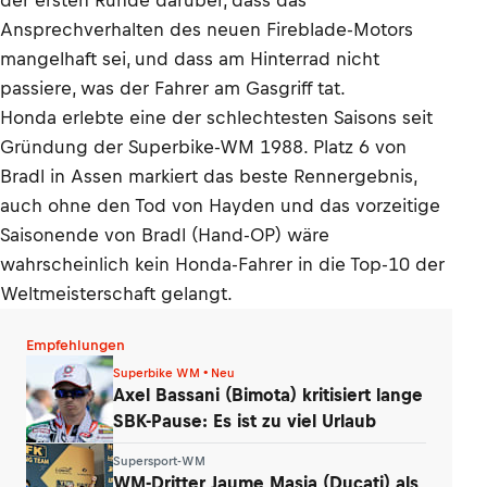
der ersten Runde darüber, dass das
Ansprechverhalten des neuen Fireblade-Motors
mangelhaft sei, und dass am Hinterrad nicht
passiere, was der Fahrer am Gasgriff tat.
Honda erlebte eine der schlechtesten Saisons seit
Gründung der Superbike-WM 1988. Platz 6 von
Bradl in Assen markiert das beste Rennergebnis,
auch ohne den Tod von Hayden und das vorzeitige
Saisonende von Bradl (Hand-OP) wäre
wahrscheinlich kein Honda-Fahrer in die Top-10 der
Weltmeisterschaft gelangt.
Empfehlungen
Superbike WM • Neu
Axel Bassani (Bimota) kritisiert lange
SBK-Pause: Es ist zu viel Urlaub
Supersport-WM
WM-Dritter Jaume Masia (Ducati) als