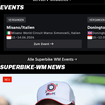
EVENTS
VERGANGEN
VERGANGEN
Misano/Italien
Doningto
Misano World Circuit Marco Simoncelli, Italien
Doningto
12.–14.06.2026
10.–12.
Zum Event
Alle Superbike WM Events
SUPERBIKE-WM NEWS
NEU