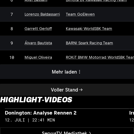
7
Lorenzo Baldassarri
Team GoEleven
8
Garrett Gerloff
Kawasaki WorldSBK Team
9
Álvaro Bautista
BARNI Spark Racing Team
10
Miguel Oliveira
ROKiT BMW Motorrad WorldSBK Tea
Mehr laden
Voller Stand
HIGHLIGHT-VIDEOS
Donington: Analyse Rennen 2
I
12. JULI | 22:41 MIN
1
ServusTV Mediathek