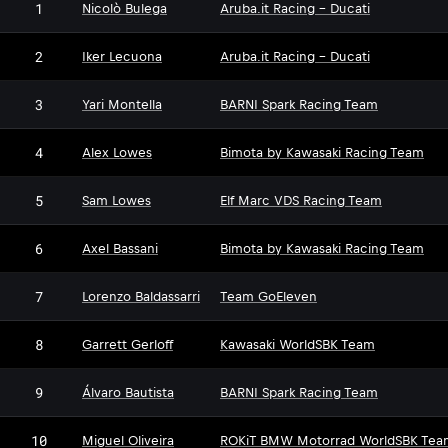
1
Nicolò Bulega
Aruba.it Racing - Ducati
2
Iker Lecuona
Aruba.it Racing - Ducati
3
Yari Montella
BARNI Spark Racing Team
4
Alex Lowes
Bimota by Kawasaki Racing Team
5
Sam Lowes
Elf Marc VDS Racing Team
6
Axel Bassani
Bimota by Kawasaki Racing Team
7
Lorenzo Baldassarri
Team GoEleven
8
Garrett Gerloff
Kawasaki WorldSBK Team
9
Álvaro Bautista
BARNI Spark Racing Team
10
Miguel Oliveira
ROKiT BMW Motorrad WorldSBK Tea