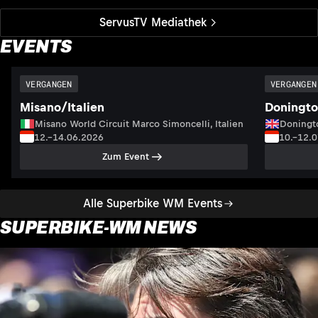
ServusTV Mediathek
EVENTS
VERGANGEN
VERGANGEN
Misano/Italien
Doningto
Misano World Circuit Marco Simoncelli, Italien
Doningto
12.–14.06.2026
10.–12.
Zum Event
Alle Superbike WM Events
SUPERBIKE-WM NEWS