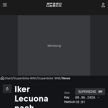
Werbung
Start
/
Superbike-WM
/
Superbike WM
/
News
Iker
SUPERBIKE WM
Von
Lecuona
08.06.2026 -
Kay
10:01
Hettich
nach