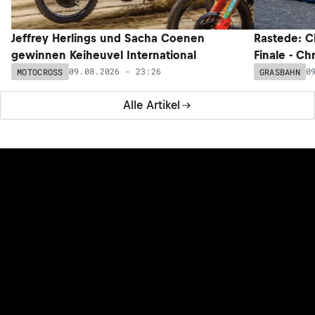
Jeffrey Herlings und Sacha Coenen
Rastede: C
gewinnen Keiheuvel International
Finale - Ch
09.08.2026 - 23:26
0
MOTOCROSS
GRASBAHN
Alle Artikel