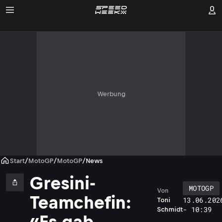
Werbung
Start
/
MotoGP
/
MotoGP
/
News
Gresini-
MOTOGP
Von
Teamchefin:
13.06.202
Toni
- 10:39
Schmidt
«Es gab