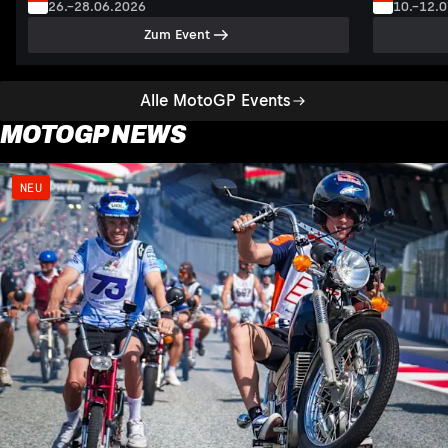
26.–28.06.2026
10.–12.
Zum Event
Alle MotoGP Events
MOTOGP NEWS
NEU