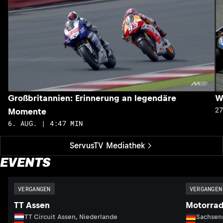
Großbritannien: Erinnerung an legendäre
W
2
Momente
6. AUG. | 4:47 MIN
ServusTV Mediathek
EVENTS
VERGANGEN
VERGANGEN
TT Assen
Motorrad
TT Circuit Assen, Niederlande
Sachsenr