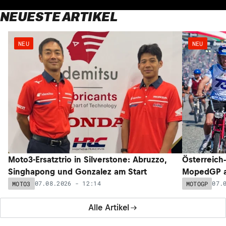
NEUESTE ARTIKEL
NEU
NEU
Moto3-Ersatztrio in Silverstone: Abruzzo,
Österreich
Singhapong und Gonzalez am Start
MopedGP a
07.08.2026 - 12:14
07.
MOTO3
MOTOGP
Alle Artikel