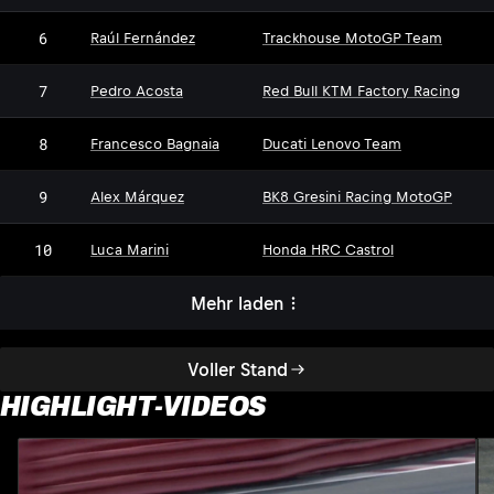
6
Raúl Fernández
Trackhouse MotoGP Team
7
Pedro Acosta
Red Bull KTM Factory Racing
8
Francesco Bagnaia
Ducati Lenovo Team
9
Alex Márquez
BK8 Gresini Racing MotoGP
10
Luca Marini
Honda HRC Castrol
Mehr laden
Voller Stand
HIGHLIGHT-VIDEOS