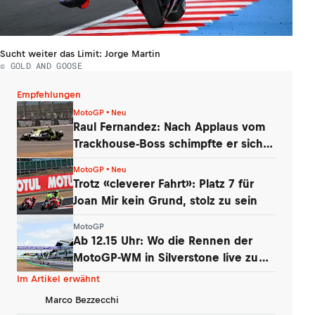
Sucht weiter das Limit: Jorge Martin
© GOLD AND GOOSE
Empfehlungen
MotoGP • Neu
Raul Fernandez: Nach Applaus vom
Trackhouse-Boss schimpfte er sich
selbst
MotoGP • Neu
Trotz «cleverer Fahrt»: Platz 7 für
Joan Mir kein Grund, stolz zu sein
MotoGP
Ab 12.15 Uhr: Wo die Rennen der
MotoGP-WM in Silverstone live zu
sehen sind
Im Artikel erwähnt
Marco Bezzecchi