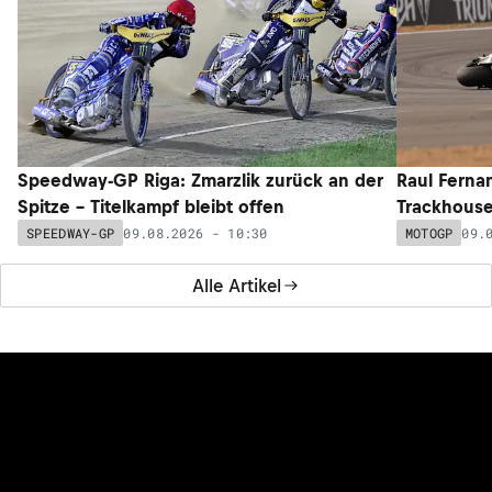
Speedway-GP Riga: Zmarzlik zurück an der
Raul Ferna
Spitze – Titelkampf bleibt offen
Trackhouse
09.08.2026 - 10:30
09.
SPEEDWAY-GP
MOTOGP
Alle Artikel