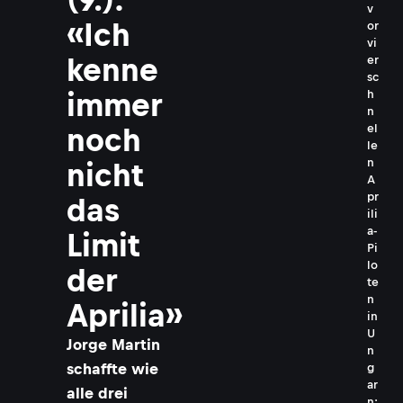
v
«Ich
or
vi
kenne
er
sc
immer
h
n
el
noch
le
n
nicht
A
pr
das
ili
a-
Limit
Pi
lo
der
te
n
Aprilia»
in
U
Jorge Martin
n
schaffte wie
g
ar
alle drei
n: