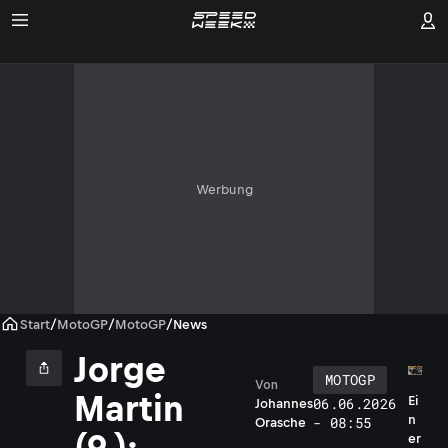
Werbung
Start
/
MotoGP
/
MotoGP
/
News
Jorge
MOTOGP
Von
Martin
Ei
06.06.2026
Johannes
n
- 08:55
Orasche
(9.):
er