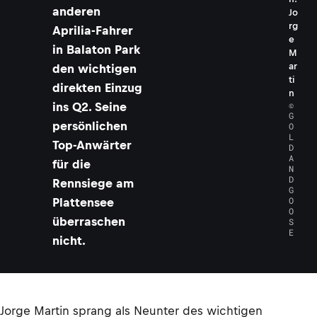
anderen
Jo
rg
Aprilia-Fahrer
e
in Balaton Park
M
ar
den wichtigen
ti
direkten Einzug
n
©
ins Q2. Seine
G
persönlichen
O
L
Top-Anwärter
D
A
für die
N
D
Rennsiege am
G
O
Plattensee
O
überraschen
S
E
nicht.
Jorge Martin sprang als Neunter des wichtigen