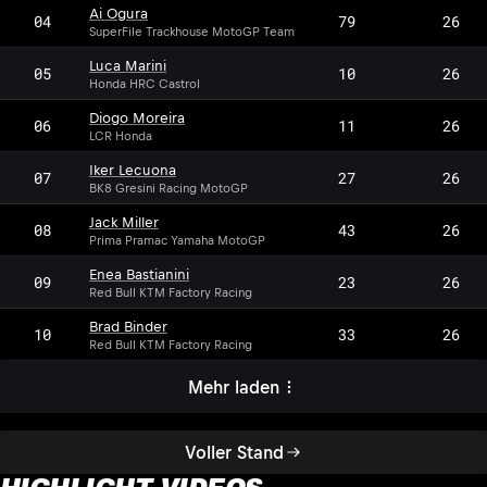
Ai Ogura
04
79
26
SuperFile Trackhouse MotoGP Team
Luca Marini
05
10
26
Honda HRC Castrol
Diogo Moreira
06
11
26
LCR Honda
Iker Lecuona
07
27
26
BK8 Gresini Racing MotoGP
Jack Miller
08
43
26
Prima Pramac Yamaha MotoGP
Enea Bastianini
09
23
26
Red Bull KTM Factory Racing
Brad Binder
10
33
26
Red Bull KTM Factory Racing
Mehr laden
Voller Stand