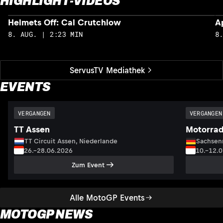
HIGHLIGHT-VIDEOS
Helmets Off: Cal Crutchlow
A
8. AUG. | 2:23 MIN
8
ServusTV Mediathek
EVENTS
VERGANGEN
VERGANGEN
TT Assen
Motorrad
TT Circuit Assen, Niederlande
Sachsenr
26.–28.06.2026
10.–12.
Zum Event
Alle MotoGP Events
MOTOGP NEWS