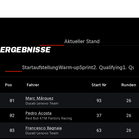
Ergebnisse
Aktueller Stand
ERGEBNISSE
Rennen
Startaufstellung
Warm-up
Sprint
2. Qualifying
1. Qual
Pos
Fahrer
Start Nr
Runden
Marc Márquez
01
93
26
Ducati Lenovo Team
Pedro Acosta
02
37
26
Red Bull KTM Factory Racing
Francesco Bagnaia
03
63
26
Ducati Lenovo Team