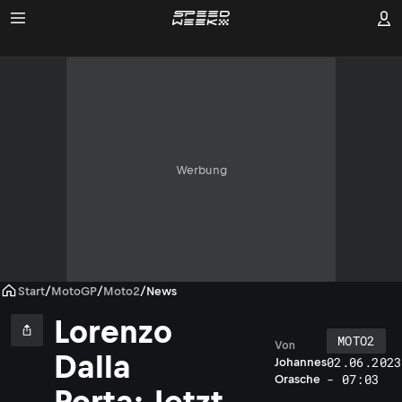
Werbung
Start
/
MotoGP
/
Moto2
/
News
Lorenzo
MOTO2
Von
Dalla
02.06.2023
Johannes
- 07:03
Orasche
Porta: Jetzt