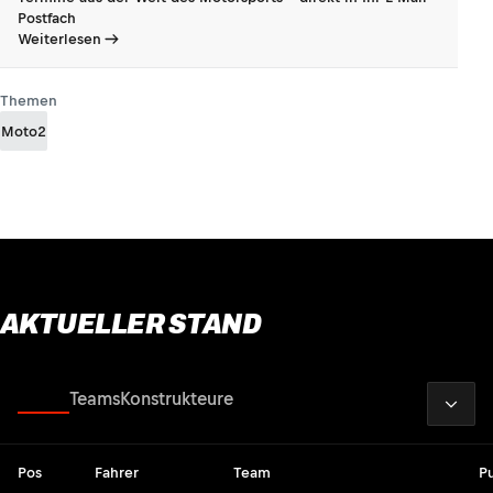
Postfach
Weiterlesen
Themen
Moto2
AKTUELLER STAND
2026
Fahrer
Teams
Konstrukteure
Pos
Fahrer
Team
P