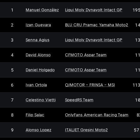
1
19
Manuel González
Liqui Moly Dynavolt Intact GP
2
1
Izan Guevara
BLU CRU Pramac Yamaha Moto2
3
1
Senna Agius
Liqui Moly Dynavolt Intact GP
4
1
David Alonso
CFMOTO Aspar Team
5
1
Daniel Holgado
CFMOTO Aspar Team
6
11
Ivan Ortola
QJMOTOR - FRINSA - MSI
7
1
Celestino Vietti
SpeedRS Team
8
8
Filip Salac
OnlyFans American Racing Team
9
57
Alonso Lopez
ITALJET Gresini Moto2