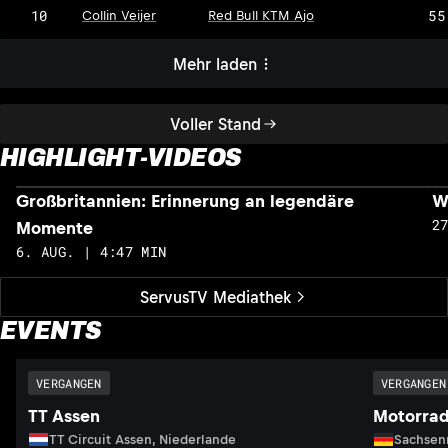
10
55
Collin Veijer
Red Bull KTM Ajo
Mehr laden
Voller Stand
HIGHLIGHT-VIDEOS
Großbritannien: Erinnerung an legendäre
W
2
Momente
6. AUG. | 4:47 MIN
ServusTV Mediathek
EVENTS
VERGANGEN
VERGANGEN
TT Assen
Motorrad
TT Circuit Assen, Niederlande
Sachsenr