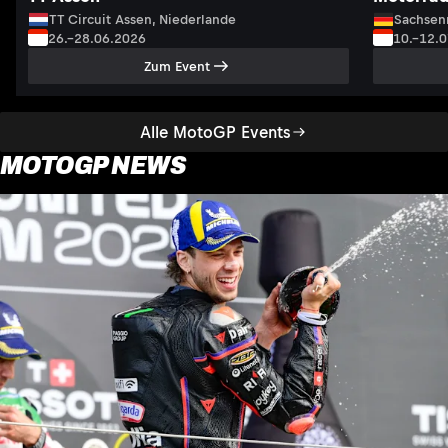
TT Circuit Assen, Niederlande
Sachsenr
26.–28.06.2026
10.–12.
Zum Event
Alle MotoGP Events
MOTOGP NEWS