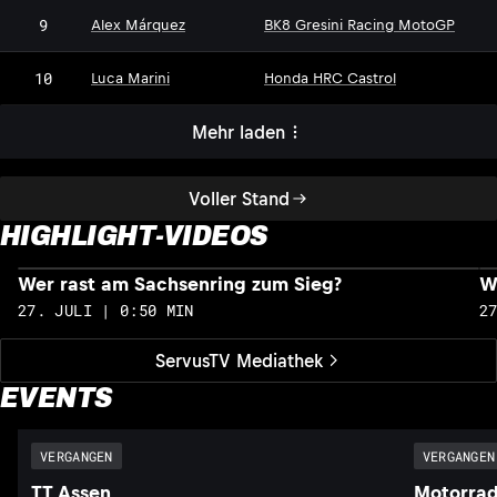
9
Alex Márquez
BK8 Gresini Racing MotoGP
10
Luca Marini
Honda HRC Castrol
Mehr laden
Voller Stand
HIGHLIGHT-VIDEOS
Wer rast am Sachsenring zum Sieg?
W
27. JULI | 0:50 MIN
2
ServusTV Mediathek
EVENTS
VERGANGEN
VERGANGEN
TT Assen
Motorrad