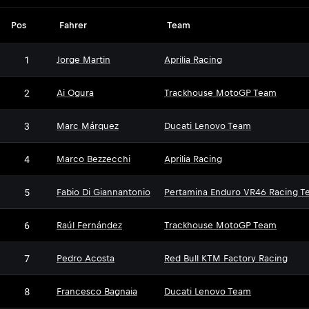
Pos
Fahrer
Team
1
Jorge Martin
Aprilia Racing
2
Ai Ogura
Trackhouse MotoGP Team
3
Marc Márquez
Ducati Lenovo Team
4
Marco Bezzecchi
Aprilia Racing
5
Fabio Di Giannantonio
Pertamina Enduro VR46 Racing T
6
Raúl Fernández
Trackhouse MotoGP Team
7
Pedro Acosta
Red Bull KTM Factory Racing
8
Francesco Bagnaia
Ducati Lenovo Team