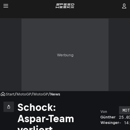
Werbung
Start
/
MotoGP
/
MotoGP
/
News
Schock:
MOT
Von
Aspar-Team
25.0
Günther
- 14
Wiesinger
verliert